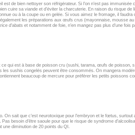
l est de bien nettoyer son réfrigérateur. Si l’on n’est pas immunisée 
bien cuire sa viande et d’éviter la charcuterie. En raison du risque de 
connue ou à la coupe ou en gelée. Si vous aimez le fromage, il faudra 
ra également les préparations aux œufs crus (mayonnaise, mousse au 
ce d’abats et notamment de foie, n’en mangez pas plus d’une fois pa
ut ce qui est à base de poisson cru (sushi, tarama, œufs de poisson,
n mais les sushis congelés peuvent être consommés. On mangera modé
contiennent beaucoup de mercure pour préférer les petits poissons 
éro. On sait que c’est neurotoxique pour l’embryon et le fœtus, surtou
if. Pas besoin d’être saoule pour que le risque de syndrome d’alcoolisat
t une diminution de 20 points du QI.