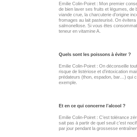
Emilie Colin-Poiret : Mon premier consei
de bien laver ses fruits et légumes, de 
viande crue, la charcuterie d’origine in
fromages au lait pasteurisé. On évite
salmonellose. Si vous êtes consommatri
teneur en vitamine A.
Quels sont les poissons à éviter ?
Emilie Colin-Poiret : On déconseille to
risque de listériose et d’intoxicatio
prédateurs (thon, espadon, bar…) qui 
exemple.
Et en ce qui concerne l’alcool ?
Emilie Colin-Poiret : C’est tolérance z
sait pas à partir de quel seuil c’est noc
par jour pendant la grossesse entraînen