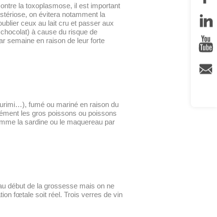
contre la toxoplasmose, il est important
listériose, on évitera notamment la
oublier ceux au lait cru et passer aux
chocolat) à cause du risque de
r semaine en raison de leur forte
 surimi…), fumé ou mariné en raison du
rément les gros poissons ou poissons
comme la sardine ou le maquereau par
t au début de la grossesse mais on ne
ion fœtale soit réel. Trois verres de vin