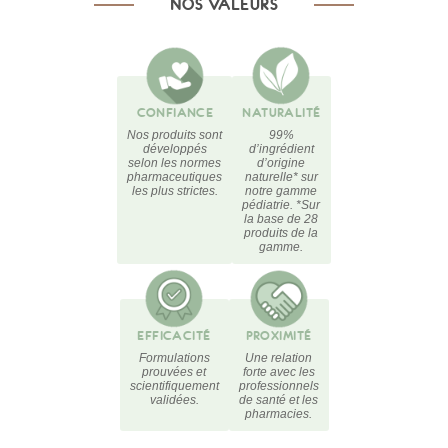
NOS VALEURS
CONFIANCE
NATURALITÉ
Nos produits sont
99%
développés
d’ingrédient
selon les normes
d’origine
pharmaceutiques
naturelle* sur
les plus strictes.
notre gamme
pédiatrie. *Sur
la base de 28
produits de la
gamme.
EFFICACITÉ
PROXIMITÉ
Formulations
Une relation
prouvées et
forte avec les
scientifiquement
professionnels
validées.
de santé et les
pharmacies.