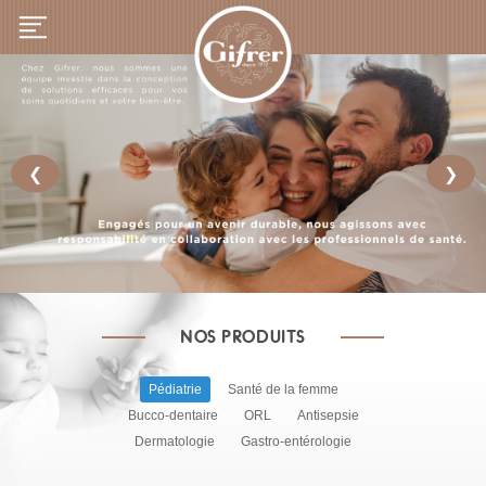
❮
❯
NOS PRODUITS
Pédiatrie
Santé de la femme
Bucco-dentaire
ORL
Antisepsie
Dermatologie
Gastro-entérologie