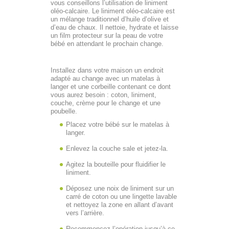
vous conseillons l’utilisation de liniment
oléo-calcaire. Le liniment oléo-calcaire est
un mélange traditionnel d’huile d’olive et
d’eau de chaux. Il nettoie, hydrate et laisse
un film protecteur sur la peau de votre
bébé en attendant le prochain change.
Installez dans votre maison un endroit
adapté au change avec un matelas à
langer et une corbeille contenant ce dont
vous aurez besoin : coton, liniment,
couche, crème pour le change et une
poubelle.
Placez votre bébé sur le matelas à
langer.
Enlevez la couche sale et jetez-la.
Agitez la bouteille pour fluidifier le
liniment.
Déposez une noix de liniment sur un
carré de coton ou une lingette lavable
et nettoyez la zone en allant d’avant
vers l’arrière.
Recommencez l’opération jusqu’à ce