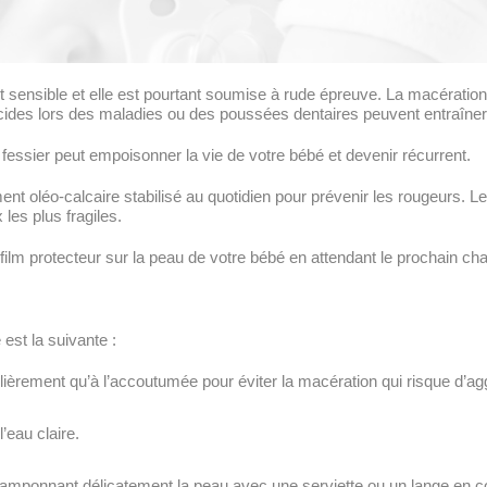
sensible et elle est pourtant soumise à rude épreuve. La macération d
t acides lors des maladies ou des poussées dentaires peuvent entraîne
 fessier peut empoisonner la vie de votre bébé et devenir récurrent.
ment oléo-calcaire stabilisé au quotidien pour prévenir les rougeurs. L
les plus fragiles.
n film protecteur sur la peau de votre bébé en attendant le prochain ch
est la suivante :
èrement qu’à l’accoutumée pour éviter la macération qui risque d’aggr
’eau claire.
mponnant délicatement la peau avec une serviette ou un lange en c