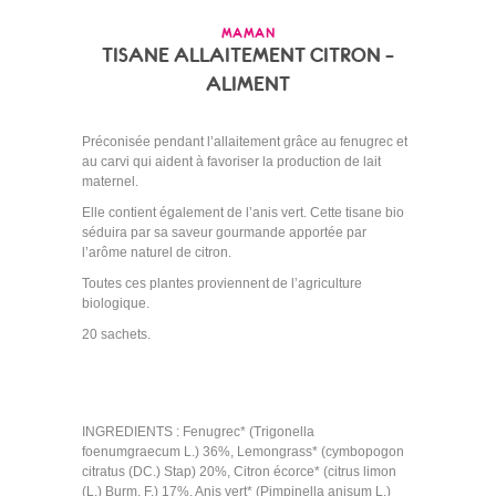
MAMAN
TISANE ALLAITEMENT CITRON –
ALIMENT
Préconisée pendant l’allaitement grâce au fenugrec et
au carvi qui aident à favoriser la production de lait
maternel.
Elle contient également de l’anis vert. Cette tisane bio
séduira par sa saveur gourmande apportée par
l’arôme naturel de citron.
Toutes ces plantes proviennent de l’agriculture
biologique.
20 sachets.
INGREDIENTS : Fenugrec*
(Trigonella
foenumgraecum L.)
36%, Lemongrass* (cymbopogon
citratus (DC.) Stap) 20%, Citron écorce* (citrus limon
(L.) Burm. F.) 17%
,
Anis vert
* (Pimpinella anisum L.)