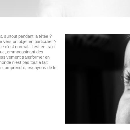
, surtout pendant la tétée ?
ge vers un objet en particulier ?
e c’est normal. Il est en train
 vue, emmagasinant des
essivement transformer en
nde n’est pas tout à fait
le comprendre, essayons de le