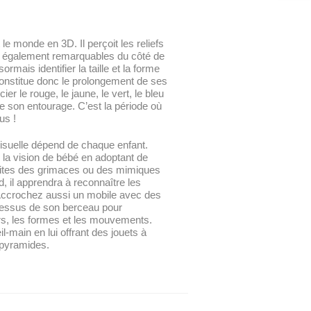
le monde en 3D. Il perçoit les reliefs
t également remarquables du côté de
ormais identifier la taille et la forme
 constitue donc le prolongement de ses
cier le rouge, le jaune, le vert, le bleu
de son entourage. C’est la période où
us !
isuelle dépend de chaque enfant.
la vision de bébé en adoptant de
aites des grimaces ou des mimiques
d, il apprendra à reconnaître les
 Accrochez aussi un mobile avec des
dessus de son berceau pour
eurs, les formes et les mouvements.
l-main en lui offrant des jouets à
pyramides.