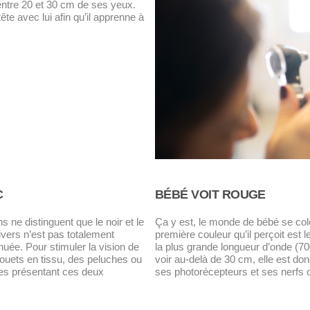
 entre 20 et 30 cm de ses yeux.
tête avec lui afin qu’il apprenne à
C
BÉBÉ VOIT ROUGE
s ne distinguent que le noir et le
Ça y est, le monde de bébé se colo
ivers n’est pas totalement
première couleur qu’il perçoit est 
nuée. Pour stimuler la vision de
la plus grande longueur d’onde (
 jouets en tissu, des peluches ou
voir au-delà de 30 cm, elle est don
es présentant ces deux
ses photorécepteurs et ses nerfs