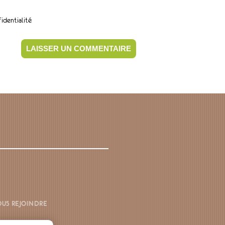
identialité
US REJOINDRE
ONTACTEZ-NOUS