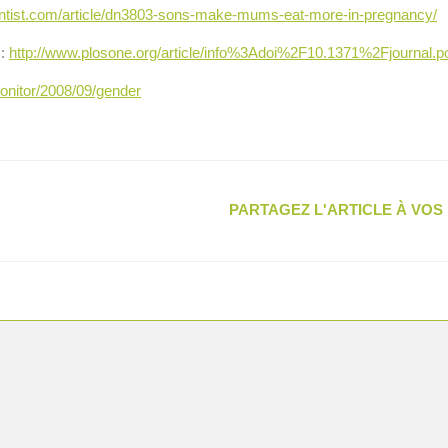
ntist.com/article/dn3803-sons-make-mums-eat-more-in-pregnancy/
 :
http://www.plosone.org/article/info%3Adoi%2F10.1371%2Fjournal.
onitor/2008/09/gender
PARTAGEZ L'ARTICLE À VO