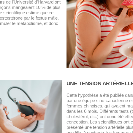
s de l’Université d’Harvard ont
rçons mangeaient 10 % de plus
ipe scientifique estime que ce
testostérone par le fœtus mâle.
imuler le métabolisme, et donc
UNE TENSION ARTÉRIELL
Cette hypothèse a été publiée dans
par une équipe sino-canadienne en
femmes chinoises, qui avaient mani
dans les 6 mois. Différents tests (t
cholestérol, etc.) ont donc été ef
conception. Les scientifiques ont c
présenté une tension artérielle pl
une fille. A contrario, les femmes do