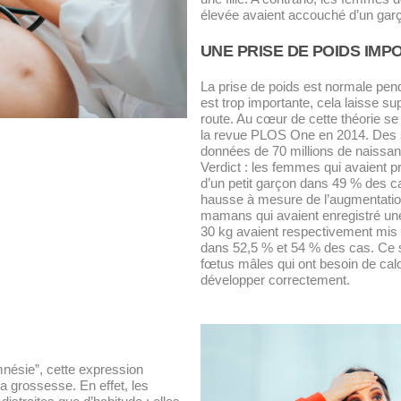
élevée avaient accouché d’un gar
UNE PRISE DE POIDS IM
La prise de poids est normale penda
est trop importante, cela laisse su
route. Au cœur de cette théorie se
la revue
PLOS One
en 2014. Des s
données de 70 millions de naissan
Verdict : les femmes qui avaient p
d’un petit garçon dans 49 % des c
hausse à mesure de l’augmentation 
mamans qui avaient enregistré une
30 kg avaient respectivement mi
dans 52,5 % et 54 % des cas. Ce su
fœtus mâles qui ont besoin de cal
développer correctement.
ésie”, cette expression
a grossesse. En effet, les