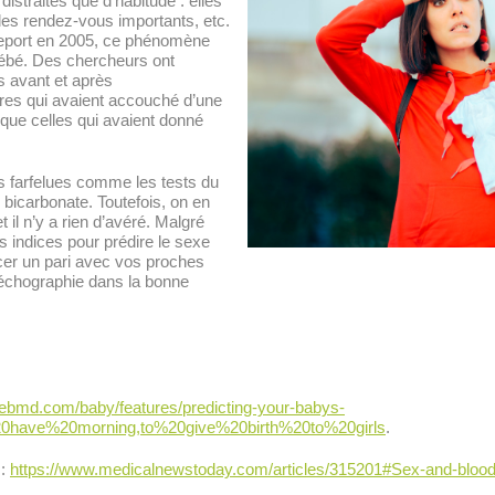
istraites que d’habitude : elles
 des rendez-vous importants, etc.
port
en 2005, ce phénomène
 bébé. Des chercheurs ont
s avant et après
res qui avaient accouché d’une
 que celles qui avaient donné
s farfelues comme les tests du
 bicarbonate. Toutefois, on en
 il n’y a rien d’avéré. Malgré
es indices pour prédire le sexe
er un pari avec vos proches
l’échographie dans la bonne
ebmd.com/baby/features/predicting-your-babys-
have%20morning,to%20give%20birth%20to%20girls
.
 :
https://www.medicalnewstoday.com/articles/315201#Sex-and-bloo