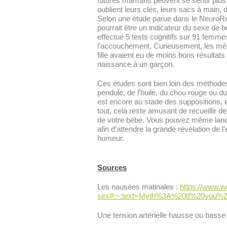
futures mamans peuvent se sentir plus d
oublient leurs clés, leurs sacs à main,
Selon une étude parue dans le
NeuroRe
pourrait être un indicateur du sexe de
effectué 5 tests cognitifs sur 91 femme
l’accouchement. Curieusement, les mè
fille avaient eu de moins bons résultats
naissance à un garçon.
Ces études sont bien loin des méthode
pendule, de l’huile, du chou rouge ou du
est encore au stade des suppositions, et
tout, cela reste amusant de recueillir d
de votre bébé. Vous pouvez même lanc
afin d’attendre la grande révélation de 
humeur.
Sources
Les nausées matinales :
https://www.w
sex#:~:text=Myth%3A%20If%20you%20
Une tension artérielle hausse ou basse