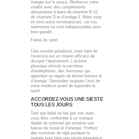
manger sur le pouce. Renforcez votre
vitalité avec des compléments
alimentaires à base de vitamine B-12,
de vitamine D et d’oméga-3. Bébé vous
en sera aussi reconnaissant, car ces
nutriments lui sont indispensables pour
bien grandir.
Faites du sport
Cela semble paradoxal, mais faire de
l’exercice est un moyen efficace de
dissiper l’épuisement. L’activité
physique stimule la sécrétion
d’endorphines, des hormones qui
apportent un regain de bonne humeur et
d’énergie. Demandez toujours l’avis de
votre médecin avant de reprendre le
sport.
ACCORDEZ-VOUS UNE SIESTE
TOUS LES JOURS
Tant que bébé ne fait pas ses nuits,
vous êtes confrontée à un manque
répété de sommeil qui entraîne une
baisse de moral et d’énergie. Profitez
des moments de répit pendant la
journée pour faire une sieste réparatrice