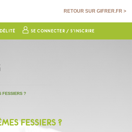
RETOUR SUR GIFRER.FR >
DÉLITÉ
SE CONNECTER / S'INSCRIRE
G
 FESSIERS ?
ES FESSIERS ?