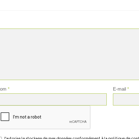
Nom
*
E-mail
*
J'autorise le stockage de mes données conformément à la politique de conf