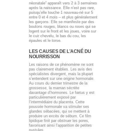
néonatale” apparaît vers 2 à 3 semaines
après la naissance. Elle n’est pas rare,
puisqu’elle touche 1 nouveau-né sur 5
entre 0 et 4 mois – et plus généralement
les garçons. Elle se manifeste par des
boutons rouges, blancs ou roses qui se
logent sur le front et les joues, voire sur
le cuir chevelu, le bas du cou, les
épaules et le torse.
LES CAUSES DE L’ACNÉ DU
NOURRISSON
Les raisons de ce phénomène ne sont
pas clairement établies. Les avis des
spécialistes divergent, mais la plupart
s’entendent sur une origine hormonale.
Au cours du dernier trimestre de la
grossesse, la maman sécrète
davantage d’hormones. Le fœtus y est
particulièrement exposé par
l’intermédiaire du placenta. Cette
poussée hormonale va stimuler ses
glandes sébacées, qui se mettent à
produire un excès de sébum. Ce film
lipidique finit par obstruer les pores,
favorisant ainsi l’apparition de petites
pustules.