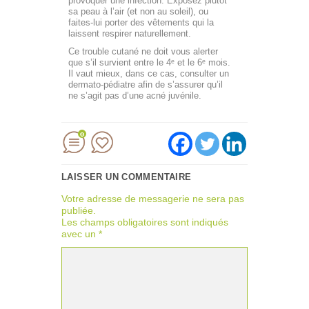
provoquer une infection. Exposez plutôt
sa peau à l’air (et non au soleil), ou
faites-lui porter des vêtements qui la
laissent respirer naturellement.
Ce trouble cutané ne doit vous alerter
que s’il survient entre le 4ᵉ et le 6ᵉ mois.
Il vaut mieux, dans ce cas, consulter un
dermato-pédiatre afin de s’assurer qu’il
ne s’agit pas d’une acné juvénile.
0
LAISSER UN COMMENTAIRE
Votre adresse de messagerie ne sera pas
publiée.
Les champs obligatoires sont indiqués
avec un
*